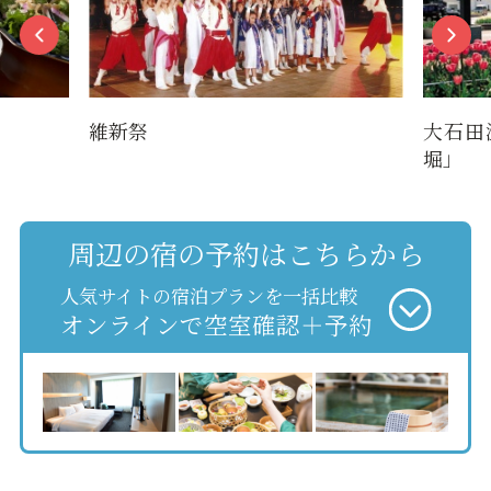
維新祭
大石田
堀」
周辺の宿の予約はこちらから
人気サイトの宿泊プランを一括比較
オンラインで空室確認＋予約