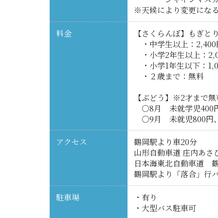
※天候により変更にな
料金
【さくらんぼ】もぎとり
・中学生以上：2,400
・小学2年生以上：2,0
・小学1年生以下：1,0
・２歳まで：無料
【ぶどう】※2才まで無
○8月 未就学児400
○9月 未就児800円、小
アクセス
鶴岡駅より車20分
山形自動車道 庄内あさ
日本海東北自動車道 鶴
鶴岡駅より「落合」行バ
駐車場
・有り
・大型バス駐車可