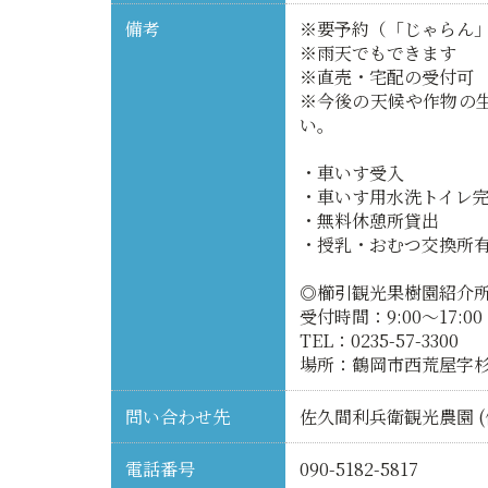
備考
※要予約（「じゃらん
※雨天でもできます
※直売・宅配の受付可
※今後の天候や作物の
い。
・車いす受入
・車いす用水洗トイレ
・無料休憩所貸出
・授乳・おむつ交換所
◎櫛引観光果樹園紹介
受付時間：9:00〜17:00
TEL：0235-57-3300
場所：鶴岡市西荒屋字杉下
問い合わせ先
佐久間利兵衛観光農園 (
電話番号
090-5182-5817