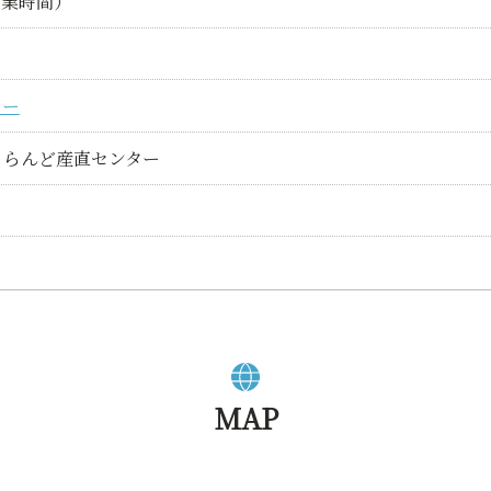
営業時間）
ター
りらんど産直センター
MAP