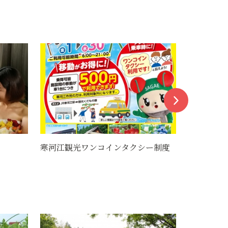
ー制度
寒河江八幡宮
寒河江神