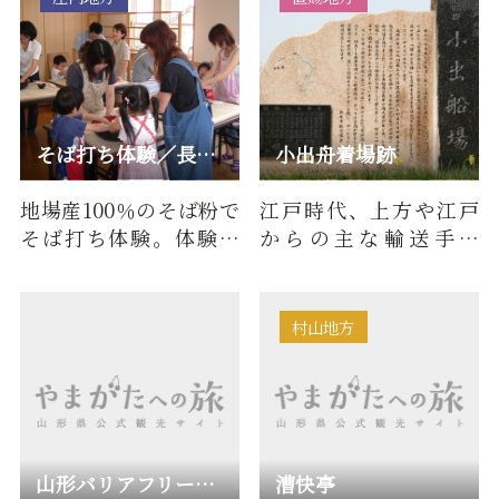
そば打ち体験／長沼温泉 ぽっぽの湯
小出舟着場跡
地場産100％のそば粉で
江戸時代、上方や江戸
そば打ち体験。体験後
からの主な輸送手段
は温泉で汗を流して。
が”舟”となっており、最
上川はその大切な…
村山地方
山形バリアフリー観光ツアーセンター
漕快亭