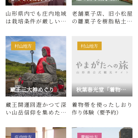
山形県内でも庄内地域
老舗菓子店、旧小松屋
は栽培条件が厳しいで
の雛菓子を樹脂粘土で
すが、品質管理をしっ
作ります。
かりやれれば良質のサ
クランボ…
村山地方
村山地方
蔵王三大神めぐり
秋葉春光堂「着物帯を使ったしおり作り体験」
蔵王開運回遊かつて深
着物帯を使ったしおり
い山岳信仰を集めた蔵
作り体験（要予約）
王には、今も「蔵王地
蔵尊」「蔵王大黒天」
「蔵王大…
庄内地方
置賜地方