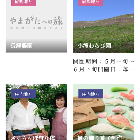
置賜地方
置賜地方
長澤農園
小滝わらび園
開園期間：５月中旬～
６月下旬開園日：毎週
日曜日・水曜日・木曜
日(週3日開催）トイレ・
休憩所…
庄内地方
庄内地方
さくらんぼ狩り体験（齋藤衛） ※2025年閉園
雛の飾り菓子制作体験