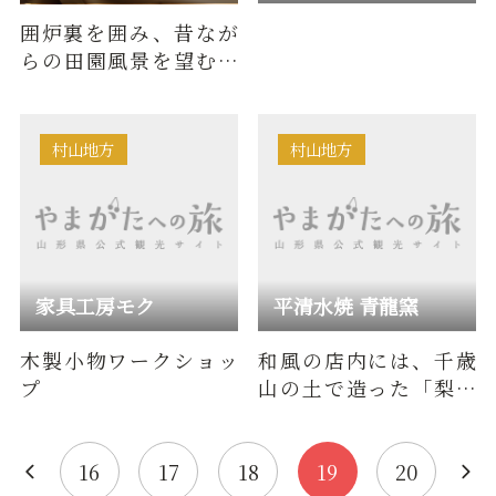
囲炉裏を囲み、昔なが
らの田園風景を望む古
民家で・・・洗練され
ながらも、温かみのあ
るアトリ…
村山地方
村山地方
家具工房モク
平清水焼 青龍窯
木製小物ワークショッ
和風の店内には、千歳
プ
山の土で造った「梨青
瓷 」「残雪」の茶器、
花瓶、壺等が展示して
ありま…
16
17
18
19
20