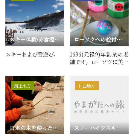
スキー体験/赤倉温泉スキー場
ローソクへの絵付け体験
スキーおよび雪遊び。
1696(元禄9)年創業の老
舗です。ローソクに美し
い色合いを重ねオリジ
ナルローソクを製作で
きま…
最上地方
村山地方
日本の木を使った箸づくり体験 One2 eco Design
スノーハイクスキーで巡る BEAUTIFUL ZAO.WINTER SUPERB VIEW