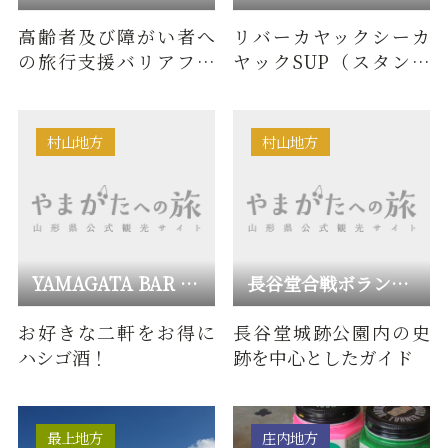
高齢者及び障がい者へ
リバーカヤックシーカ
の旅行支援バリアフリ
ヤックSUP（スタンド
ーの情報発信・提供
アップパドルボード）
ラフトボート川下りト
レッキン…
村山地方
村山地方
YAMAGATA BAR HOPPING
長谷堂合戦ボランティアガイドの会
お好きな二軒をお得に
長谷堂城跡公園内の史
ハシゴ酒！
跡を中心としたガイド
最上地方
庄内地方