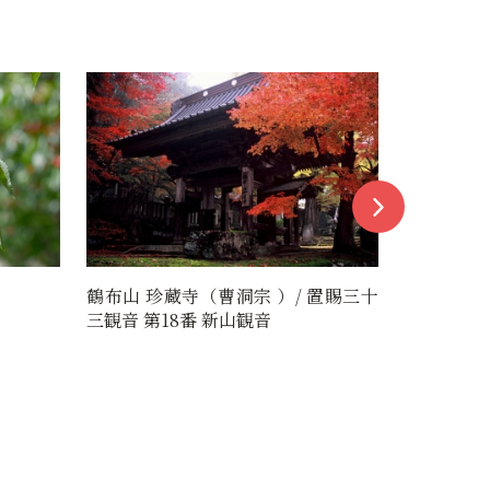
置賜三十
漆山新山
宮内タク