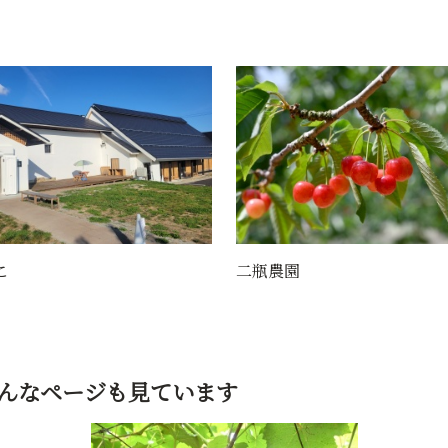
園
鶴布山 珍蔵寺（曹洞宗 ）/ 
三観音 第18番 新山観音
んなページも見ています