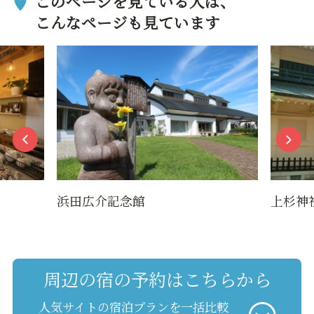
このページを見ている人は、
こんなページも見ています
浜田広介記念館
上杉神
周辺の宿の予約はこちらから
人気サイトの宿泊プランを一括比較