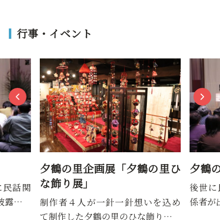
行事・イベント
夕鶴の里企画展「夕鶴の里ひ
夕鶴
な飾り展」
に民話関
後世に
披露…
係者が
制作者４人が一針一針想いを込め
て制作した夕鶴の里のひな飾り…