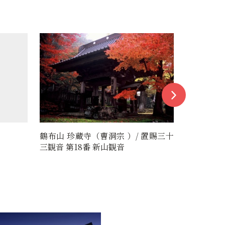
置賜三十
須藤さくらんぼ園
宮内タク