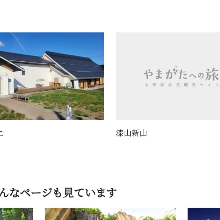
山
鶴布山 珍蔵寺（曹洞宗 ）/ 
三観音 第18番 新山観音
んなページも見ています