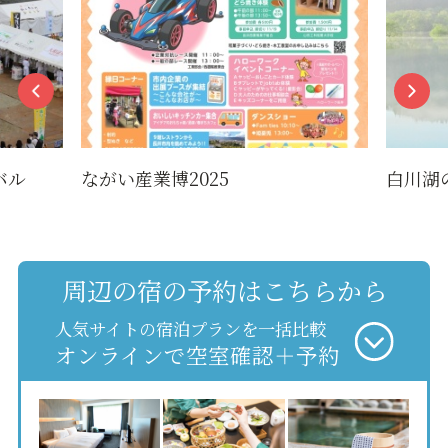
バル
ながい産業博2025
白川湖
周辺の宿の予約はこちらから
人気サイトの宿泊プランを一括比較
オンラインで空室確認＋予約