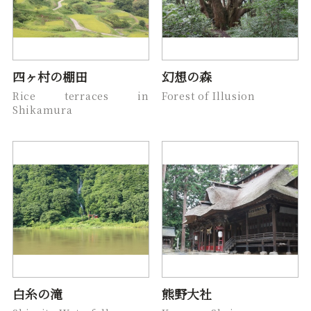
四ヶ村の棚田
幻想の森
Rice terraces in
Forest of Illusion
Shikamura
白糸の滝
熊野大社