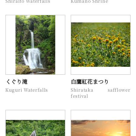
Shiraito Waterfalls
Kumano Shrine
くぐり滝
白鷹紅花まつり
Kuguri Waterfalls
Shirataka safflower
festival