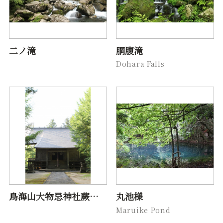
二ノ滝
胴腹滝
Dohara Falls
鳥海山大物忌神社蕨岡口ノ宮
丸池様
Maruike Pond