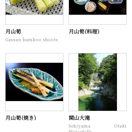
月山筍
月山筍(料理)
Gassan bamboo shoots
月山筍(焼き)
関山大滝
Sekiyama Otaki
Waterfalls