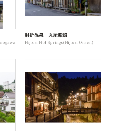
肘折温泉 丸屋旅館
nogawa
Hijiori Hot Springs(Hijiori Onsen)