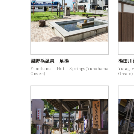
湯野浜温泉 足湯
湯田川
Yunohama Hot Springs(Yunohama
Yutag
Onsen)
Onsen)