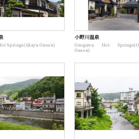
泉
小野川温泉
Hot Springs(Akayu Onsen)
Onogawa Hot Springs(O
Onsen)