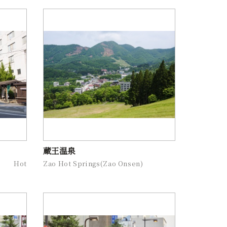
蔵王温泉
Hot
Zao Hot Springs(Zao Onsen)