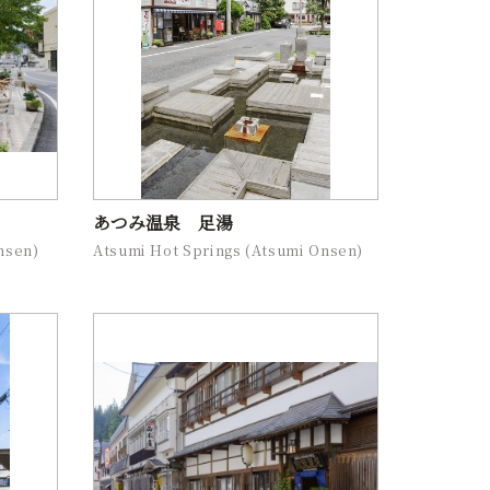
あつみ温泉 足湯
nsen)
Atsumi Hot Springs (Atsumi Onsen)