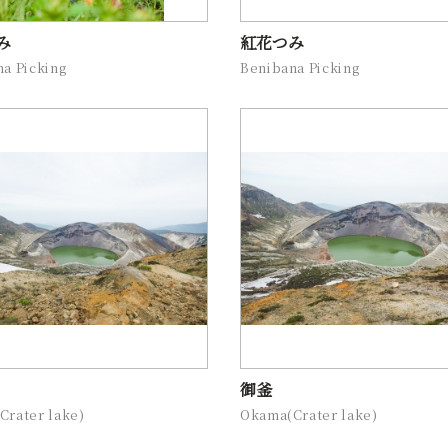
み
紅花つみ
a Picking
Benibana Picking
御釜
Crater lake)
Okama(Crater lake)