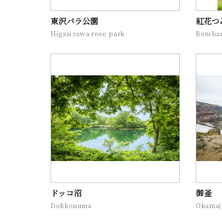
東沢バラ公園
紅花つ
Higasizawa rose park
Beniban
ドッコ沼
御釜
Dokkonuma
Okama(