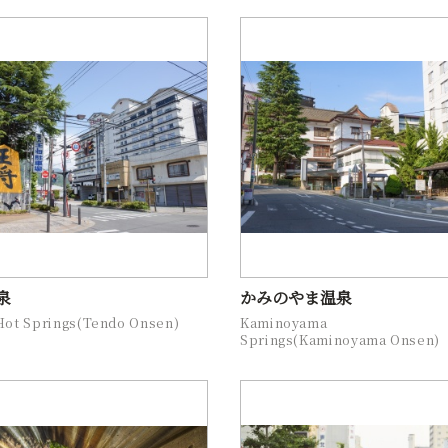
泉
かみのやま温泉
Hot Springs(Tendo Onsen)
Kaminoyama 
Springs(Kaminoyama Onsen)