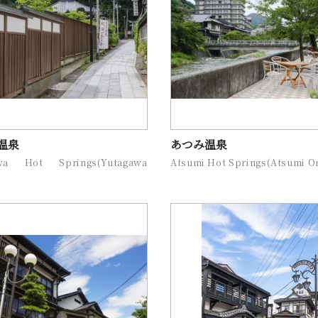
温泉
あつみ温泉
awa Hot Springs(Yutagawa
Atsumi Hot Springs(Atsumi O