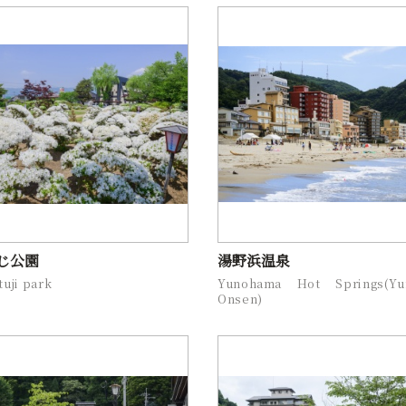
じ公園
湯野浜温泉
tuji park
Yunohama Hot Springs(Yu
Onsen)