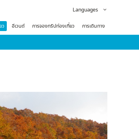
Languages
日本語
่ยว
อีเวนต์
การจองทริปท่องเที่ยว
การเดินทาง
English
한국어
繁体中文
簡体中文