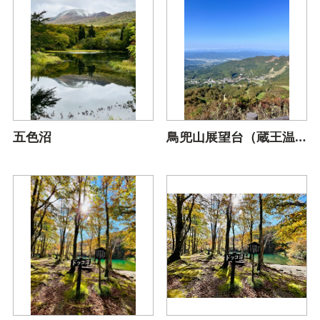
五色沼
鳥兜山展望台（蔵王温泉）