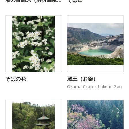
湯の台高原（肘折温泉入口）
そば畑
そばの花
蔵王（お釜）
Okama Crater Lake in Zao