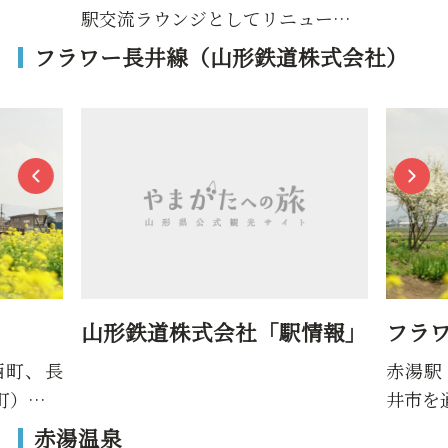
駅交流ラウンジとしてリニュー…
フラワー長井線（山形鉄道株式会社）
山形鉄道株式会社「駅情報」
フラ
西町、長
赤湯駅
町）…
井市を
赤湯温泉