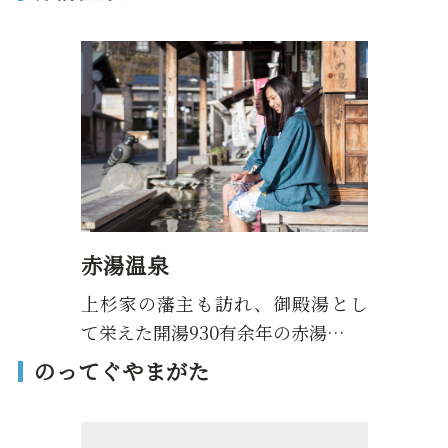
赤湯温泉
上杉家の藩主も訪れ、御殿湯とし
て栄えた開湯930有余年の赤湯…
のってぐやまがた