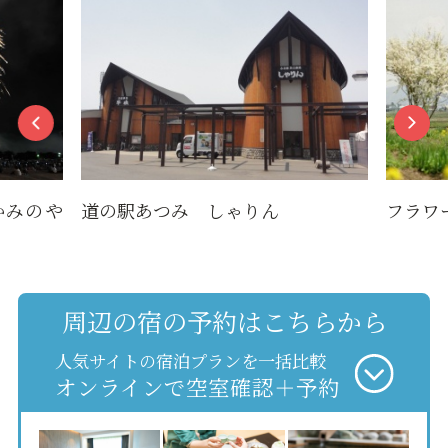
かみのや
道の駅あつみ しゃりん
フラワ
周辺の宿の予約はこちらから
人気サイトの宿泊プランを一括比較
オンラインで空室確認＋予約