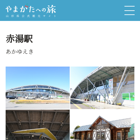
赤湯駅
あかゆえき