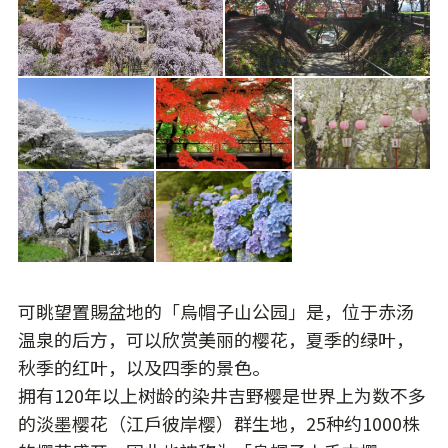
可眺望置賜盆地的「烏帽子山
公园
」是，
位于赤汤
温泉的后方
，可以欣赏美丽的樱花
，
夏季的绿叶，
秋季的红叶，以及四季的景色。
拥有120年以上树龄的染井吉野樱是世界上为数不多
的淡墨
樱花
（江戶彼岸
樱
）群生地，25种约1000株