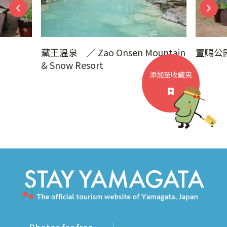
ao Onsen Mountain
置赐公园草本花园
ort
添加至收藏夹
Photos for free