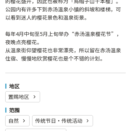
的樱花盛开，因此也被称为「烏帽子山千本樱」。
公园内有许多下到赤汤温泉小镇的斜坡和楼梯，可
以看到迷人的樱花景色和温泉街景。
每年4月中旬至5月上旬举办“赤汤温泉樱花节”，
夜晚点亮樱花。
从温泉街仰望樱花也
非常漂亮
，所以留在赤汤温泉
住宿、慢慢地欣赏樱花也是个不错的
计划
。
地区
置赐地区
范围
自然
传统节日·传统活动