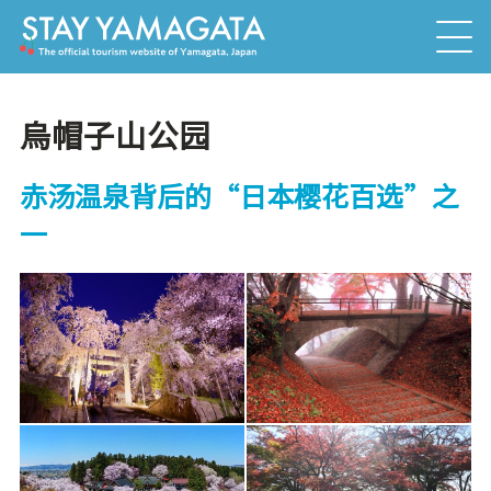
烏帽子山公园
赤汤温泉背后的“日本樱花百选”之
一