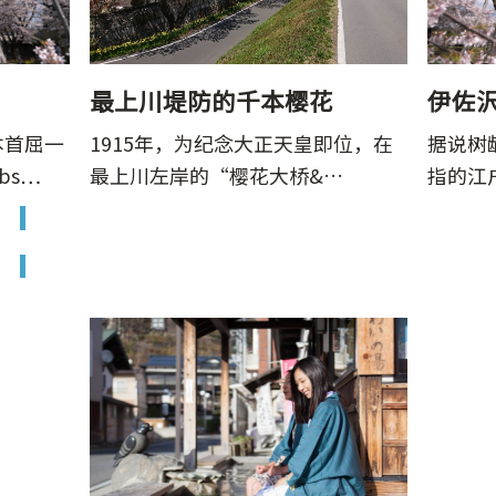
樱花
伊佐沢久保樱花
天皇即位，在
据说树龄约 1200 年，是日本首屈一
1
桥&…
指的江户彼岸古树之一。&nbs…
最