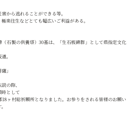
災害から逃れることができる等。
、極楽往生などとても幅広いご利益がある。
碑（石製の供養塔）30基は、「生石板碑群」として県指定文化
坂道。
菩薩」
転読の際、
願時として
郷18ヶ村総祈願所となりました。お参りをされる皆様のお願い
す。