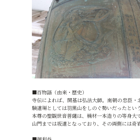
■百物語（由来・歴史）
寺伝によれば、開基は弘法大師。南朝の忠臣・
験道場としては羽黒山をしのぐ勢いだったとい
本尊の聖観世音菩薩は、楠材一本造りの等身大
山門までは坂道となっており、その両側には奇
■御利益