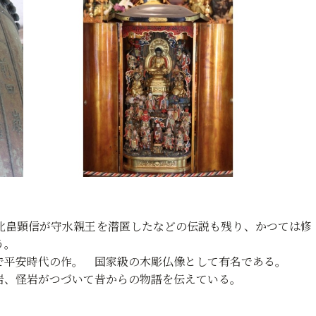
北畠顕信が守水親王を潜匿したなどの伝説も残り、かつては修
う。
で平安時代の作。 国家級の木彫仏像として有名である。
岩、怪岩がつづいて昔からの物語を伝えている。