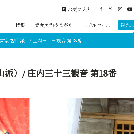
お気に入り
特集
美食美酒やまがた
モデルコース
観光
言宗 智山派）/ 庄内三十三観音 第18番
派）/ 庄内三十三観音 第18番