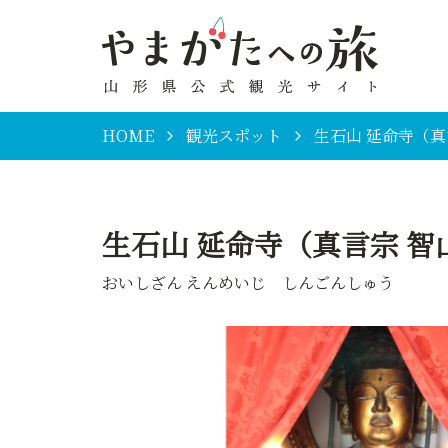
HOME
観光スポット
生石山 延命寺（真
生石山 延命寺（真言宗 智山
おいしざん えんめいじ しんごんしゅう