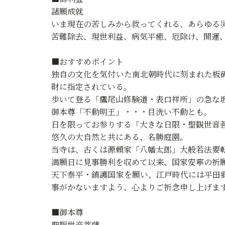
諸願成就
いま現在の苦しみから救ってくれる、あらゆる
苦難除去、現世利益、病気平癒、厄除け、開運
■おすすめポイント
独自の文化を気付いた南北朝時代に刻まれた板
財に指定されている。
歩いて登る「鷹尾山修験道・表口祥所」の急な
御本尊「不動明王」・・・目洗い不動とも。
日を限ってお参りする「大きな日限・聖観世音
悠久の大自然と共にある、名勝庭園。
当寺は、古くは源頼家「八幡太郎」大般若法要
満願日に見事勝利を収めて以来、国家安寧の祈
天下泰平・鎮護国家を願い、江戸時代には平田
事がかないますよう、心よりご祈念申し上げま
■御本尊
聖観世音菩薩