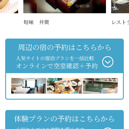
旬味 井筒
レスト
周辺の宿の予約はこちらから
人気サイトの宿泊プランを一括比較
オンラインで空室確認＋予約
体験プランの予約はこちらから