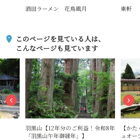
酒田ラーメン 花鳥風月
東軒
このページを見ている人は、
こんなページも見ています
羽黒山【12年分のご利益！令和8年
【かた
「羽黒山午年御縁年」】
ュオー