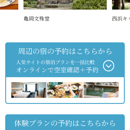
亀岡文殊堂
西浜キ
周辺の宿の予約はこちらから
人気サイトの宿泊プランを一括比較
オンラインで空室確認＋予約
体験プランの予約はこちらから