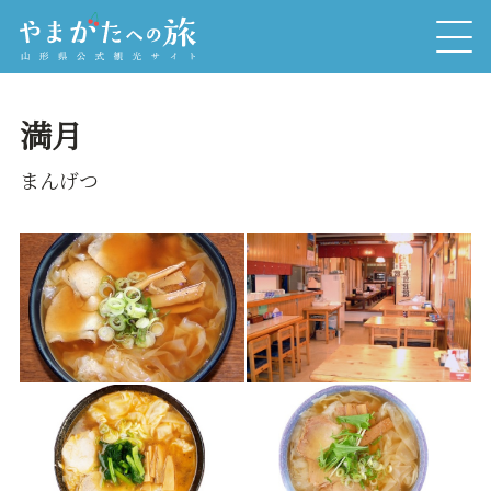
満月
まんげつ