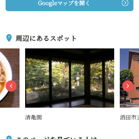
Googleマップを開く
周辺にあるスポット
清亀園
酒田市