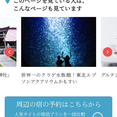
このページを見ている人は、
こんなページも見ています
神社」
世界一のクラゲ水族館！東北エプ
グルテ
ソンアクアリウムかもすい
周辺の宿の予約はこちらから
人気サイトの宿泊プランを一括比較