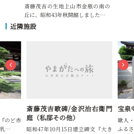
斎藤茂吉の生地上山市金瓶の南の
丘に、昭和43年秋開館しました…
近隣施設
斎藤茂吉歌碑/金沢治右衛門
宝泉
庭（私邸その他）
『のど赤
歌人・
乳…
ふるさ
昭和47年10月15日建立碑文『大き