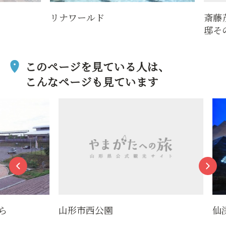
リナワールド
斎藤茂
邸その
このページを見ている人は、
こんなページも見ています
山形市西公園
仙渓園