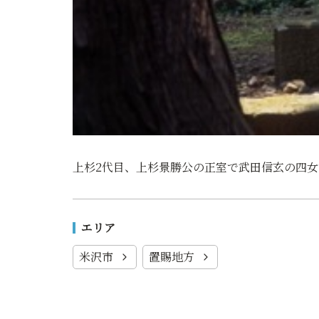
上杉2代目、上杉景勝公の正室で武田信玄の四
エリア
米沢市
置賜地方