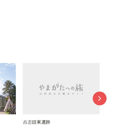
常安寺
照陽寺