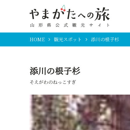
HOME
観光スポット
添川の根子杉
添川の根子杉
そえがわのねっこすぎ