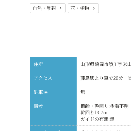
自然・景観
花・植物
住所
山形県鶴岡市添川字米
アクセス
藤島駅より車で20分 徒
駐車場
無
備考
樹齢・幹回り:樹齢不明
幹回り13.7m
ガイドの有無:無