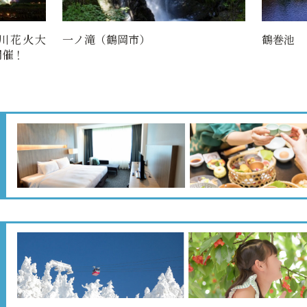
川花火大
一ノ滝（鶴岡市）
鶴巻池
開催！