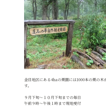
金目地区にある4haの栗園には1000本の栗
す。
９月下旬～１０月下旬までの毎日
午前９時～午後１時まで現地受付