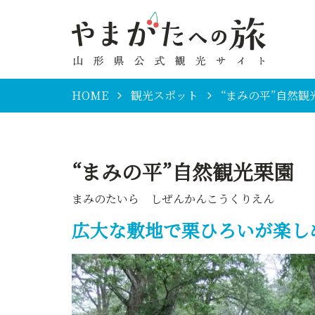
HOME
観光スポット
“まみの平”自然観
“まみの平”自然観光栗園
まみのたいら しぜんかんこうくりえん
広大な敷地で栗ひろいが楽