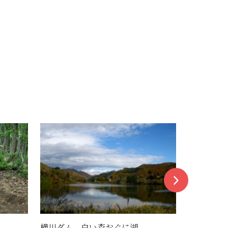
ふわゆき氷
横川ダム