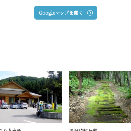
Googleマップを開く
敷石道
横川ダム 白い森おぐに湖