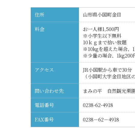
住所
山形県小国町金目
料金
お一人様1,500円
※小学生以下無料
10ｋｇまで拾い放題
※10kgを超えた場合、
※少量の場合、1kg20
アクセス
JR小国駅から車で30分
（小国町大字金目地区の
問い合わせ先
まみの平 自然観光栗
電話番号
0238-62-4918
FAX番号
0238－62－4918