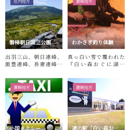
庄内地方
置賜地方
磐梯朝日国立公園
わかさぎ釣り体験
出羽三山、朝日連峰、
真っ白い雪で覆われた
飯豊連峰、吾妻連峰、
『白い森おぐに湖』
磐梯山、猪苗代湖まで
で、のんびりとわかさ
の広大な範囲に及ぶ国
ぎ釣りを楽しんでみま
立公園で…
せんか。シ…
置賜地方
置賜地方
小国タクシー
道の駅「白い森おぐに」