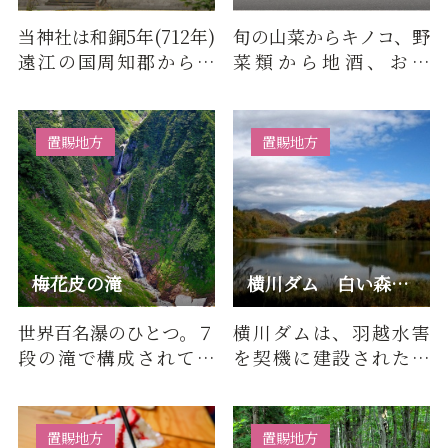
当神社は和銅5年(712年)
旬の山菜からキノコ、野
遠江の国周知郡から勧
菜類から地酒、お菓
請した神社で、大宮神
子、その他小国の土産
社は大巳貴命を、子易
品を取り扱っています。
神社は…
そば、…
置賜地方
置賜地方
梅花皮の滝
横川ダム 白い森おぐに湖
世界百名瀑のひとつ。７
横川ダムは、羽越水害
段の滝で構成されてい
を契機に建設されたダ
る。飯豊山荘より急登
ムです。水をたたえたダ
の梶川尾根を約3時間ほ
ム湖は、「白い森おぐ
ど登…
に湖」…
置賜地方
置賜地方