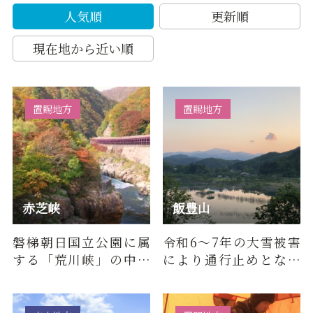
人気順
更新順
現在地から近い順
置賜地方
置賜地方
赤芝峡
飯豊山
磐梯朝日国立公園に属
令和6～7年の大雪被害
する「荒川峡」の中で
により通行止めとなっ
最も見事な地形を見せ
ておりました、岳谷釣
る「赤芝峡」は、山形
り堀から大日杉小屋間
県の西南…
が全面通…