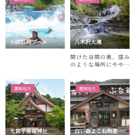
小国町民プール
八木沢大滝
開けた谷間の奥、窪み
のような場所にやや隠
れて八木沢大滝があり
ます。大きな凹凸のある
傾斜の…
置賜地方
置賜地方
大宮子易両神社
白い森よこね物産品直売所