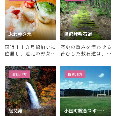
ふわゆき氷
黒沢峠敷石道
国道１１３号線沿いに
歴史の重みを漂わせる
位置し、地元の野菜・
苔むした敷石道は、江
山菜を販売する直売
戸時代1512年に敷かれ
所。店内には、飲食コ
たもので、越後街道の
ーナーが併…
一部で運…
置賜地方
置賜地方
旭又滝
小国町総合スポーツ公園