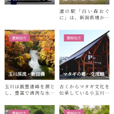
道の駅「白い森おぐ
に」は、新潟県境から
東へ5kmの113号線沿い
に位置し、軽食・休憩
コーナー、…
置賜地方
置賜地方
玉川渓流・新田橋
マタギの郷 交流館
玉川は飯豊連峰を源と
古くからマタギ文化を
し、豊富で清冽な水に
伝承している小玉川地
よって形作られた美し
区。マタギの歴史や文
い渓流です。特に新田橋
化等を紹介する資料展
から眼…
示室と地…
置賜地方
置賜地方