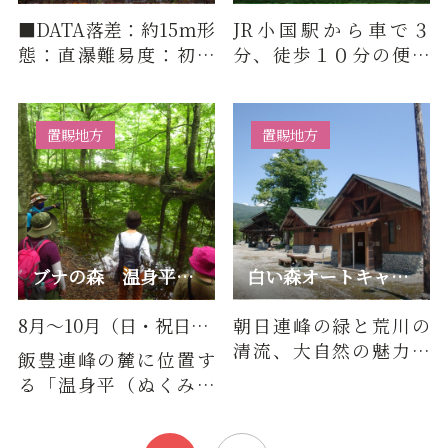
■DATA落差：約15ｍ形
JR小国駅から車で３
態：直瀑難易度：初級
分、徒歩１０分の便利
所要時間：車道からす
な場所にあり、照明設
ぐ■ビュースポット車
備のあるテニスコート
歩道からの…
（全天候）…
置賜地方
置賜地方
ブナの森 温身平（ぬくみだいら）ミニツアー（8月～10月の日…
白い森オートキャンプ場
8月～10月（日・祝日）実施
朝日連峰の緑と荒川の
清流、大自然の魅力に
飯豊連峰の麓に位置す
あふれたキャンプ場で
る「温身平（ぬくみだ
す。シャワーやトイレを
いら）」白いブナの幹
完備し…
と雪のイメージから