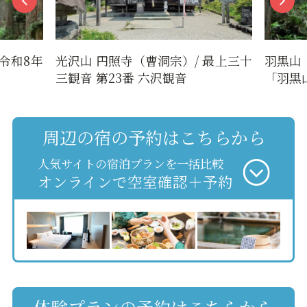
令和8年
光沢山 円照寺（曹洞宗）/ 最上三十
羽黒山
三観音 第23番 六沢観音
「羽黒
周辺の宿の予約はこちらから
人気サイトの宿泊プランを一括比較
オンラインで空室確認＋予約