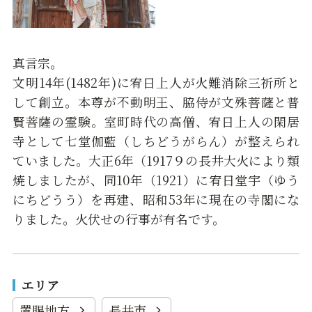
真言宗。
文明14年(1482年)に宥日上人が火難消除三祈所と
して創立。本尊が不動明王、脇侍が文殊菩薩と普
賢菩薩の霊験。室町時代の高僧、宥日上人の閑居
寺として七堂伽藍（しちどうがらん）が整えられ
ていました。大正6年（1917９の長井大火により類
焼しましたが、同10年（1921）に宥日堂宇（ゆう
にちどうう）を再建、昭和53年に現在の寺閣にな
りました。火伏せの行事が有名です。
エリア
置賜地方
長井市