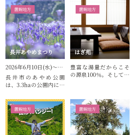
マに交流を図っていた
まで片道約30㎞を1時間
だく施設…
ほどかけ…
置賜地方
置賜地方
長井あやめまつり
はぎ苑
2026年6月10日(水)～2026年7月5日(日)
豊富な湯量だからこそ
の源泉100％。そして湯
長井市のあやめ公園
質の良さが自慢。ホル
は、3.3haの公園内に数
ミシス岩盤浴や整体・
百種以上の花々が咲き
指圧・…
誇る日本有数のあやめ
公園です…
置賜地方
置賜地方