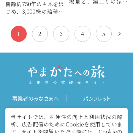
湯量と、湯上りのほん
樹齢約750年の古木をは
のりした温まり方が気
じめ、3,000株の琉球白
持ちいい、本格的な温
つつじが初夏の長井を
泉。大浴…
彩ります。満開の時期に
は、…
1
2
3
4
5
事業者のみなさまへ
パンフレット
写真ダウンロード
動画ギャラリー
当サイトでは、利便性の向上と利用状況の解
析、広告配信のためにCookieを使用していま
す。サイトを閲覧いただく際には、Cookieの
お役立ちリンク
当サイトについて