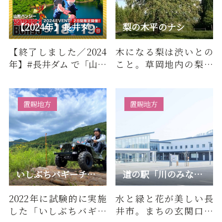
【2024年】長井ダム で「山形バンジー」
梨の木平のナシ
【終了しました／2024
木になる梨は渋いとの
年】#長井ダム で「山形
こと。草岡地内の梨木
バンジー」開催決定★
平の原野に生育してい
日程：5/18(土)、19日
ます。樹高は13メート
(…
ル、根元…
置賜地方
置賜地方
いしぶちバギーチャレンジ
道の駅「川のみなと長井」
2022年に試験的に実施
水と緑と花が美しい長
した「いしぶちバギー
井市。まちの玄関口と