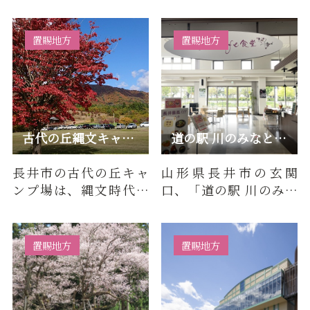
チャレンジ」が、おか
して観光情報の発信、
げさまで3年目を迎える
特産物の紹介を行って
ことが…
います。…
置賜地方
置賜地方
古代の丘縄文キャンプ場
道の駅 川のみなと長井内【ながいcafe食堂】
長井市の古代の丘キャ
山形県長井市の玄関
ンプ場は、縄文時代の
口、「道の駅 川のみな
雰囲気が感じられる
と長井」内にある《な
「古代の丘」内にある
がいcafe食堂》は、長
キャンプ場…
井市なら…
置賜地方
置賜地方