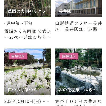
草岡の大明神ザクラ
長井駅
4月中旬～下旬
山形鉄道フラワー長井
線 長井駅は、赤湯駅
置賜さくら回廊 公式ホ
から下りで９つ目（約
ームページはこちら国
３０分）、荒砥駅から
指定天然記念物。樹齢
上りで７…
はおよそ1200年、樹高
14ｍ、…
置賜地方
置賜地方
白つつじまつり
卯の花温泉 はぎ乃湯
2026年5月10日(日)～5月31日(日)
源泉１００％の豊富な