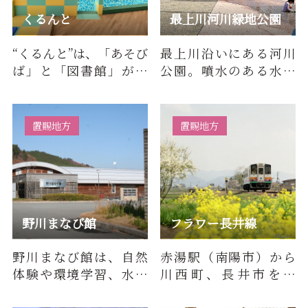
くるんと
最上川河川緑地公園
“くるんと”は、「あそび
最上川沿いにある河川
ば」と「図書館」が一
公園。噴水のある水の
体となった施設です。長
広場がリニューアル、多
井市役所の隣…
目的グラウンドや、地
元のフ…
置賜地方
置賜地方
野川まなび館
フラワー長井線
野川まなび館は、自然
赤湯駅（南陽市）から
体験や環境学習、水循
川西町、長井市を通
環・水文化などをテー
り、荒砥駅（白鷹町）