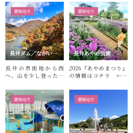
ることができない神秘
的な空間を…
置賜地方
置賜地方
長井ダム／ながい百秋湖
長井あやめ公園
長井の市街地から西
2026『あやめまつり』
へ、山を少し登ったと
の情報はコチラ ←タ
ころにあるのが平成
ップ「水と緑と花のま
23（2011）年に完成し
ち」長井市のシンボル
た「長井ダム…
にな…
置賜地方
置賜地方