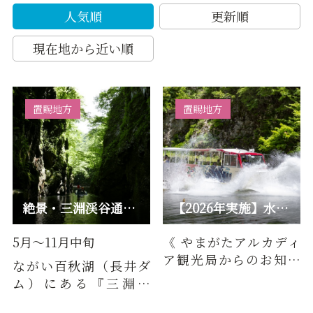
人気順
更新順
現在地から近い順
置賜地方
置賜地方
絶景・三淵渓谷通り抜け参拝
【2026年実施】水陸両用バス in ながい百秋湖
5月～11月中旬
《 やまがたアルカディ
ア観光局からのお知ら
ながい百秋湖（長井ダ
せ 》水陸両用バス in な
ム）にある『三淵渓
がい百秋湖 運行中止
谷』。ボートでしか見
のお…