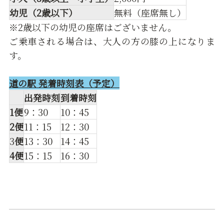
幼児（2歳以下）
無料（座席無し）
※2歳以下の幼児の座席はございません。
ご乗車される場合は、大人の方の膝の上になりま
す。
道の駅 発着時刻表（予定）
出発時刻
到着時刻
1便
9：30
10：45
2便
11：15
12：30
3
便
13：30
14：45
4便
15：15
16：30