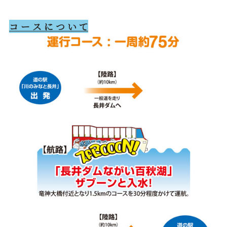
コ ー ス に つ い て