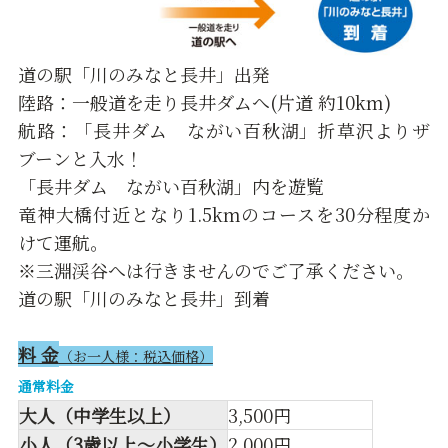
道の駅「川のみなと長井」出発
陸路：一般道を走り長井ダムへ(片道 約10km)
航路：「長井ダム ながい百秋湖」折草沢よりザ
ブーンと入水！
「長井ダム ながい百秋湖」内を遊覧
竜神大橋付近となり1.5kmのコースを30分程度か
けて運航。
※三淵渓谷へは行きませんのでご了承ください。
道の駅「川のみなと長井」到着
料 金
（お一人様：税込価格）
通常料金
大人（中学生以上）
3,500円
小人（3歳以上～小学生）
2,000円