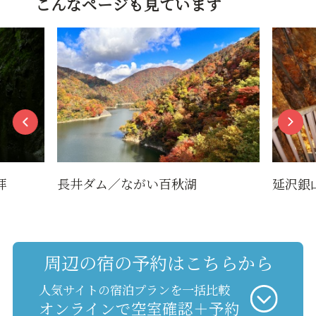
こんなページも見ています
拝
長井ダム／ながい百秋湖
延沢銀
周辺の宿の予約はこちらから
人気サイトの宿泊プランを一括比較
オンラインで空室確認＋予約