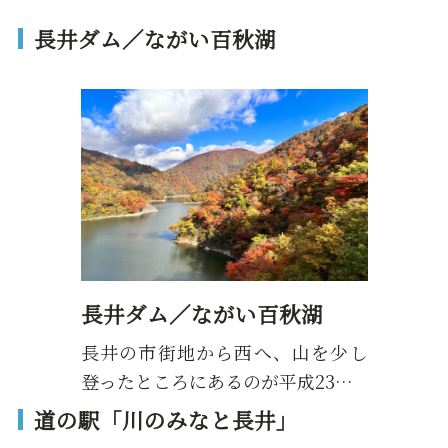
長井ダム／ながい百秋湖
長井ダム／ながい百秋湖
長井の市街地から西へ、山を少し
登ったところにあるのが平成23…
道の駅「川のみなと長井」