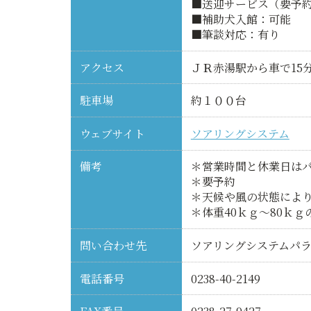
■送迎サービス（要予
■補助犬入館：可能
■筆談対応：有り
アクセス
ＪＲ赤湯駅から車で15
駐車場
約１００台
ウェブサイト
ソアリングシステム
備考
＊営業時間と休業日は
＊要予約
＊天候や風の状態によ
＊体重40ｋｇ～80ｋ
問い合わせ先
ソアリングシステムパラ
電話番号
0238-40-2149