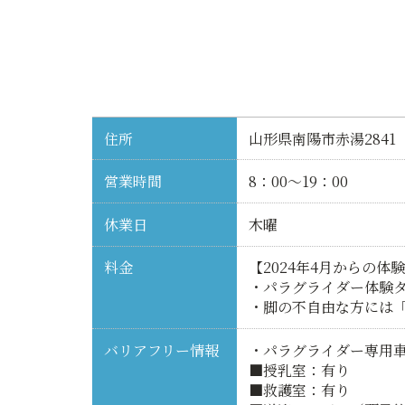
住所
山形県南陽市赤湯2841
営業時間
8：00～19：00
休業日
木曜
料金
【2024年4月からの体
・パラグライダー体験タ
・脚の不自由な方には「
バリアフリー情報
・パラグライダー専用
■授乳室：有り
■救護室：有り