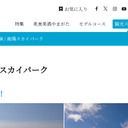
お気に入り
特集
美食美酒やまがた
モデルコース
観光
 / 南陽スカイパーク
陽スカイパーク
く
！