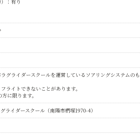
約）：有り
分
パラグライダースクールを運営しているソアリングシステムのも
りフライトできないことがあります。
ｇの方に限ります。
グライダースクール（南陽市椚塚1970-4）