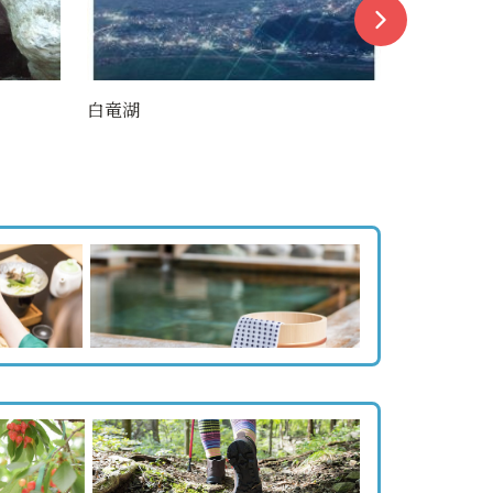
白竜湖
白龍湖泥