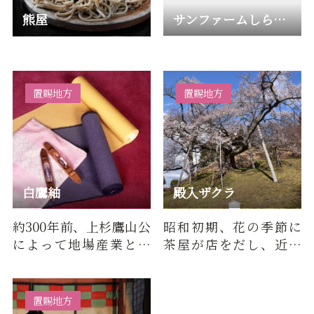
熊屋
サンファームしらたか
置賜地方
置賜地方
白鷹紬
殿入ザクラ
約300年前、上杉鷹山公
昭和初期、花の季節に
によって地場産業とし
茶屋が店をだし、近郷
て定着しました。 板
近在から花見にきたと
締めによる絣の染付と
伝えられている。米沢
ひと幅…
藩主「上…
置賜地方