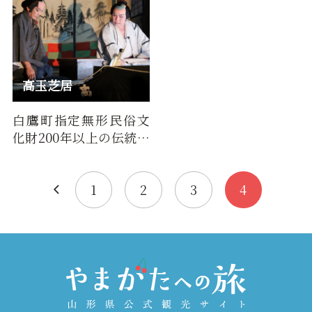
高玉芝居
白鷹町指定無形民俗文
化財200年以上の伝統を
受け継ぐ笑いあり涙あ
りの人情劇。釜の越桜
の下で…
1
2
3
4