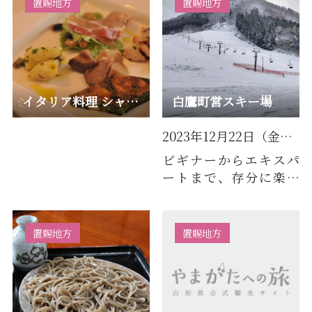
置賜地方
置賜地方
イタリア料理 シャッタカ
白鷹町営スキー場
2023年12月22日（金）オープン予定
ビギナーからエキスパ
ートまで、存分に楽し
むことのできるゲレン
デ設計です｡ご家族で
「しらた…
置賜地方
置賜地方