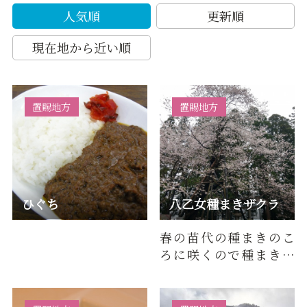
人気順
更新順
現在地から近い順
置賜地方
置賜地方
ひぐち
八乙女種まきザクラ
春の苗代の種まきのこ
ろに咲くので種まきザ
クラと呼ばれた。