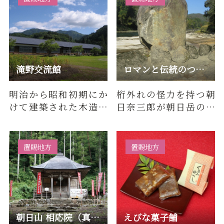
滝野交流館
ロマンと伝統のつぶて石
明治から昭和初期にか
桁外れの怪力を持つ朝
けて建築された木造１
日奈三郎が朝日岳の頂
階建ての建物で、平成
上から投げた石がこの
10年まで滝野小学校の
つぶて石だという伝説
校舎でし…
が残され…
置賜地方
置賜地方
朝日山 相応院（真言宗）/ 置賜三十三観音 第27番 高岡観音
えびな菓子舗