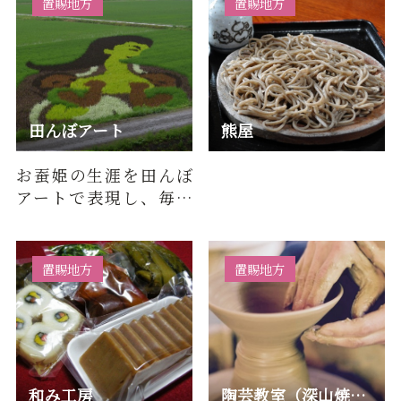
置賜地方
置賜地方
田んぼアート
熊屋
お蚕姫の生涯を田んぼ
アートで表現し、毎年
違う絵柄で、私たちの
目を楽しませてくれま
す。小高…
置賜地方
置賜地方
和み工房
陶芸教室（深山焼 深山工房つち団子）