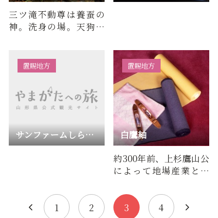
三ツ滝不動尊は養蚕の
神。洗身の場。天狗が
相撲をとったと言われ
る天狗岩がある。荒砥
川に懸か…
置賜地方
置賜地方
サンファームしらたか
白鷹紬
約300年前、上杉鷹山公
によって地場産業とし
て定着しました。 板
締めによる絣の染付と
ひと幅…
1
2
3
4