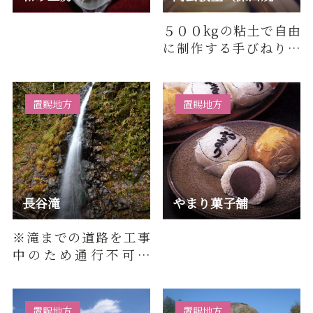
５００kgの粘土で自由
に制作する手びねり体
験、本格的な電動ロク
ロ体験、素焼きの湯の
みや皿に…
置賜地方
置賜地方
長谷滝
やまり菓子舗
※滝までの道路を工事
中のため通行不可能
■DATA落差：20ｍ形
態：直瀑難易度：上級
所要時間：約15…
置賜地方
置賜地方