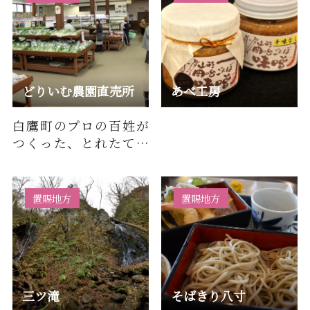
どりいむ農園直売所
あべ工房
白鷹町のプロの百姓が
つくった、とれたての
野菜を販売しています。
3月～5月の土日祝日に
は観光…
置賜地方
置賜地方
三ツ滝
そばきり八寸