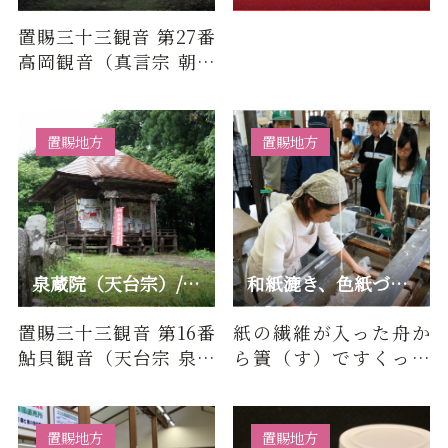
置賜三十三観音 第27番
高岡観音（真言宗 朝日
山 相応院）について■
百物語（由来・歴史）
もと…
置賜地方
置賜地方
泉蔵院（天台宗）/ 置賜三十三観音 第16番 鮎貝観音
和紙漉き、色紙づくり/白鷹町
置賜三十三観音 第16番
紙の繊維が入った舟か
鮎貝観音（天台宗 泉蔵
ら簀（す）ですくって
院）について■百物語
和紙を漉きます。乾燥す
（由来・歴史）元禄9
るまで時間がかかるた
年、管…
め、で…
置賜地方
置賜地方