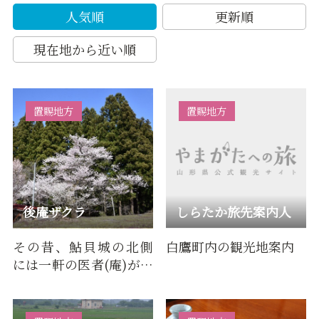
人気順
更新順
現在地から近い順
置賜地方
置賜地方
後庵ザクラ
しらたか旅先案内人
その昔、鮎貝城の北側
白鷹町内の観光地案内
には一軒の医者(庵)があ
った。城の後方に存在
することから「後庵」
と呼ば…