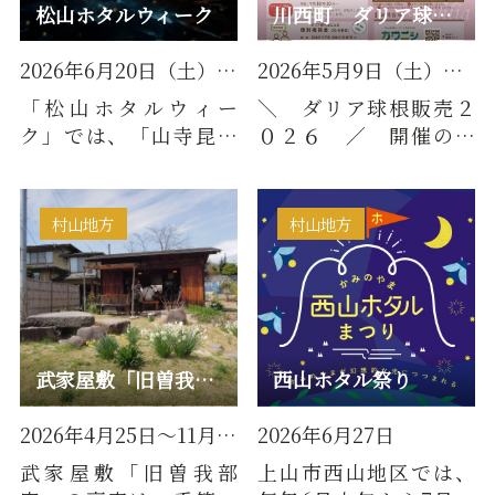
松山ホタルウィーク
川西町 ダリア球根直売会【2026】
2026年6月20日（土）～2026年6…
2026年5月9日（土）～10日（日…
「松山ホタルウィー
＼ ダリア球根販売２
ク」では、「山寺昆虫
０２６ ／ 開催のお
の森育成会」のガイド
知らせ 小さな花から
のもと、幻想的なホタ
大輪・巨大輪まで、色
ルをご鑑賞…
も形も豊…
村山地方
村山地方
武家屋敷「旧曽我部家」 紫苑庭
西山ホタル祭り
2026年4月25日～11月3日の土日…
2026年6月27日
武家屋敷「旧曽我部
上山市西山地区では、