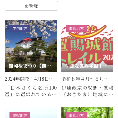
更新順
庄内地方
置賜地方
鶴岡桜まつり【鶴岡公園】
伊達な置賜城館トレイル2026
2024年開花：4月8日（月）
令和８年４月～６月（コースに…
「日本さくら名所100
伊達政宗の故郷・置賜
選」に選ばれている鶴
（おきたま）地域に残
岡公園。山形県内でも
る城館群「伊達な置賜
最も早くお花見スポッ
四十八館(だてなおきた
トのひと…
ましじ…
置賜地方
置賜地方