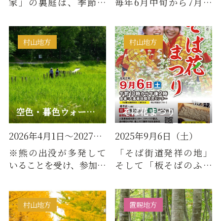
家」の裏庭は、季節の
毎年6月中旬から7月上
花咲く憩いの場。例
旬頃までたくさんのホ
年、4月下旬から11月上
タルを見ることができ
旬まで開園…
ます。★…
村山地方
村山地方
空色・暮色ウォーキング
そば花まつり
2026年4月1日～2027年3月31日
2025年9月6日（土）
※熊の出没が多発して
「そば街道発祥の地」
いることを受け、参加者
そして「板そばのふる
の安全確保のため、
さと」村山市で今年も
2025年11月1日（土）よ
そば花まつりを開催し
り当面の…
ます。一…
村山地方
置賜地方