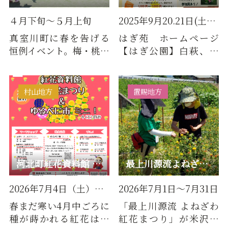
４月下旬～５月上旬
2025年9月20.21日(土日) はぎ…
真室川町に春を告げる
はぎ苑 ホームページ
恒例イベント。梅・桃・
【はぎ公園】白萩、紅
桜が一斉に開き、期間中
萩のほかに多数の樹木
は夜間のライトアップ
が植えられた公園です。
も行…
(※〈は…
村山地方
置賜地方
河北町紅花資料館 べに花まつり
最上川源流よねざわ紅花まつり
2026年7月4日（土）、5日（日）
2026年7月1日～7月31日
春まだ寒い4月中ごろに
「最上川源流 よねざわ
種が蒔かれる紅花は、
紅花まつり」が米沢市