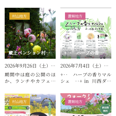
寒暖の差が激しいここ
内一円で開催されます。
村山盆地で育ちます。そ
畑一面に咲く紅花を眺
して…
めて…
村山地方
置賜地方
蔵王ペンション村オープンガーデン 山の秋の庭
+‥ ハーブの香りマルシェ ‥+ in 川西ダリヤ園
2026年9月26日（土）～10月18…
2026年7月4日（土）～7月5日（…
期間中は庭の公開のほ
+‥ ハーブの香りマル
か、ランチやカフェの
シェ ‥+ in 川西ダリ
営業、花苗・雑貨等の
ヤ園ハーブの香りマル
販売をしているペンシ
シェ開催 …
ョンもあ…
村山地方
置賜地方