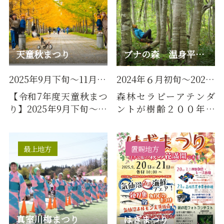
天童秋まつり
ブナの森 温身平リトリートツアー 森の中でお昼寝・ティータ…
2025年9月下旬～11月下旬
2024年６月初旬～2024年１0月…
【令和7年度天童秋まつ
森林セラピーアテンダ
り】2025年9月下旬～12
ントが樹齢２００年を
月上旬【内容】市内各
超えるブナの森を、ご
所で芸術・運動・食と
案内します。季節ごとの
様々な…
おすす…
最上地方
置賜地方
真室川梅まつり
はぎまつり