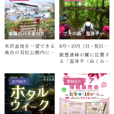
南陽のバラまつり
ブナの森 温身平（ぬくみだいら）ミニツアー（8月～10月の日…
米沢盆地を一望できる
8月～10月（日・祝日）実施
高台の双松公園内にあ
飯豊連峰の麓に位置す
るバラ園。340種6,000
る「温身平（ぬくみだ
本のバラの花と香りが
いら）」白いブナの幹
楽しめま…
と雪のイメージから
「白い森」…
庄内地方
置賜地方