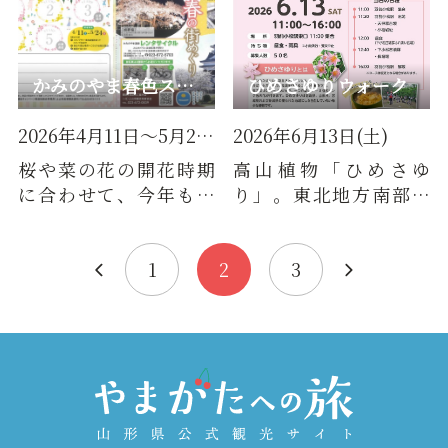
かみのやま春色スタンプラリー
ひめさゆりウォーク
2026年4月11日～5月24日
2026年6月13日(土)
桜や菜の花の開花時期
高山植物「ひめさゆ
に合わせて、今年もス
り」。東北地方南部に
タンプラリーを開催し
限定して自生するユリ
ます！市内参画店舗で
科の植物で、美しいピ
は、桜や…
ンク色の花…
1
2
3