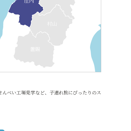
庄内
村山
置賜
せんべい工場見学など、子連れ旅にぴったりのス