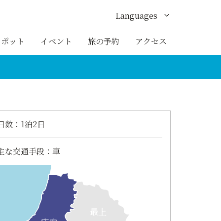
Languages
English
スポット
イベント
旅の予約
アクセス
한국어
繁体中文
簡体中文
日数
1泊2日
ภาษาไทย
主な交通手段
車
最上