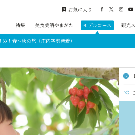
お気に入り
特集
美食美酒やまがた
モデルコース
観光
すめ！春～秋の旅（庄内空港発着）