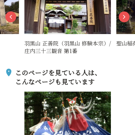
羽黒山 正善院（羽黒山 修験本宗）/
聖山稲
庄内三十三観音 第1番
このページを見ている人は、
こんなページも見ています