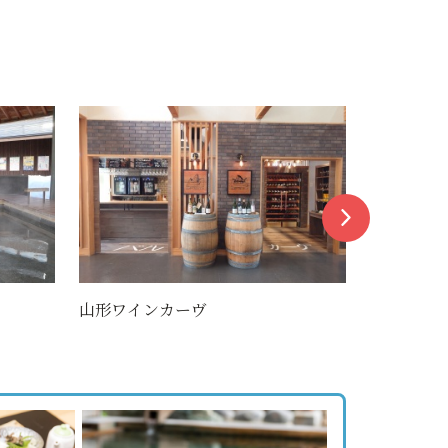
SORAMADO cafe 1387-ISAHANA
山