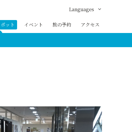
Languages
English
スポット
イベント
旅の予約
アクセス
한국어
繁体中文
簡体中文
ภาษาไทย