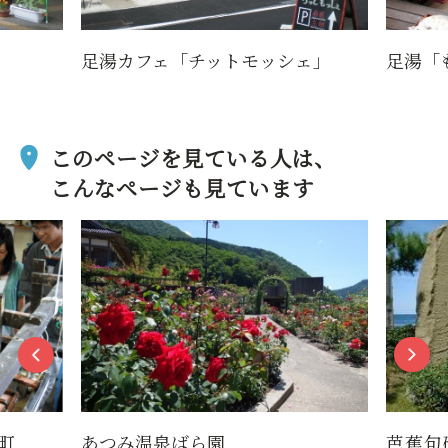
足湯カフェ「チットモッシェ」
足湯「
このページを見ている人は、
こんなページも見ています
町
あつみ温泉ばら園
芭蕉句