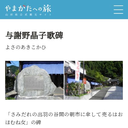
与謝野晶子歌碑
よさのあきこかひ
「さみだれの出羽の谷間の朝市に傘して売るはお
ほむね女」の碑