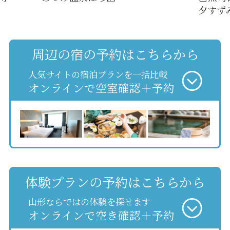
夕すず
周辺の宿の予約はこちらから
人気サイトの宿泊プランを一括比較
オンラインで空室確認＋予約
体験プランの予約はこちらから
山形ならではの体験を探せます
オンラインで空き確認＋予約