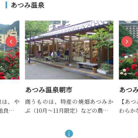
あつみ温泉
あつみ温泉朝市
あつ
泉は、や
商うものは、特産の焼畑あつみか
【あつ
地良…
ぶ（10月～11月限定）などの農…
わらか