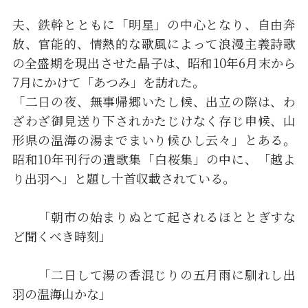
夫、鉄幹とともに「明星」の中心となり、自由奔
放、官能的、情熱的な歌風によって浪漫主義詩歌
の全盛期を現出させた晶子は、昭和10年6月末から
7月にかけて「あつみ」を訪れた。
「二日の夜、無事帰郷いたし候、出立の際は、わ
ざわざ御見送り下されかたじけなく存じ申候、山
形県の温海の湯までまいり候ひし云々」とある。
昭和10年刊行の遺歌集「白桜集」の中に、「越よ
り出羽へ」と題し十首収載されている。
「朝市の始まりぬとて起されるほととぎすな
ど聞くべき時刻」
「二日して湯の香混じりの五月雨に馴れし出
羽の温海山かな」