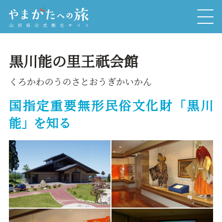
黒川能の里王祇会館
くろかわのうのさとおうぎかいかん
国指定重要無形民俗文化財「黒川
能」を知る