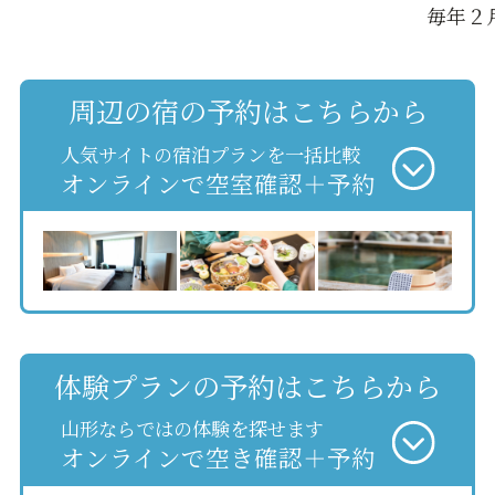
毎年２
周辺の宿の予約はこちらから
人気サイトの宿泊プランを一括比較
オンラインで空室確認＋予約
体験プランの予約はこちらから
山形ならではの体験を探せます
オンラインで空き確認＋予約