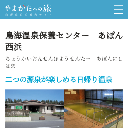
鳥海温泉保養センター あぽん
西浜
ちょうかいおんせんほようせんたー あぽんにし
はま
二つの源泉が楽しめる日帰り温泉