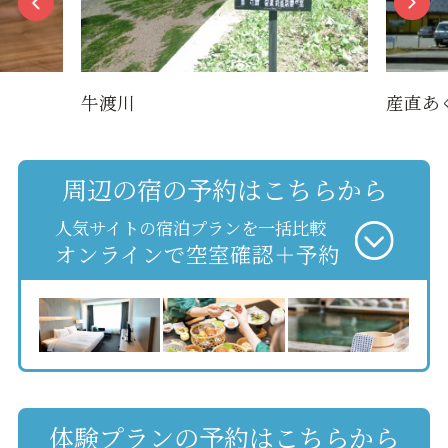
牛渡川
産直あ
周辺の宿の予約はこちらから
人気サイトの宿泊プランを一括比較
オンラインで空室確認＋予約
体験プランの予約はこちらから