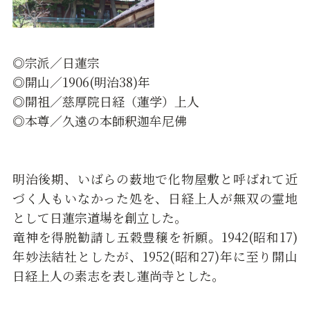
◎宗派／日蓮宗
◎開山／1906(明治38)年
◎開祖／慈厚院日経（蓮学）上人
◎本尊／久遠の本師釈迦牟尼佛
明治後期、いばらの薮地で化物屋敷と呼ばれて近
づく人もいなかった処を、日経上人が無双の霊地
として日蓮宗道場を創立した。
竜神を得脱勧請し五穀豊穣を祈願。1942(昭和17)
年妙法結社としたが、1952(昭和27)年に至り開山
日経上人の素志を表し蓮尚寺とした。