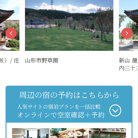
）/ 庄
山形市野草園
新山 
内三十三
周辺の宿の予約はこちらから
人気サイトの宿泊プランを一括比較
オンラインで空室確認＋予約