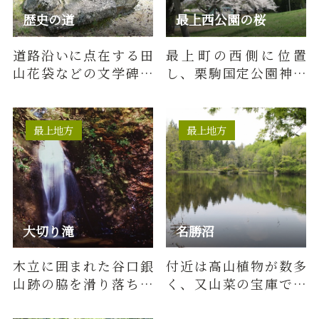
歴史の道
最上西公園の桜
道路沿いに点在する田
最上町の西側に位置
山花袋などの文学碑巡
し、栗駒国定公園神室
りが楽しめます。
連峰と小国盆地を一望
できる高台にある最上
西公園総合…
最上地方
最上地方
大切り滝
名勝沼
木立に囲まれた谷口銀
付近は高山植物が数多
山跡の脇を滑り落ちる
く、又山菜の宝庫でも
涼しげな滝です。
ある。名勝沼には流れ