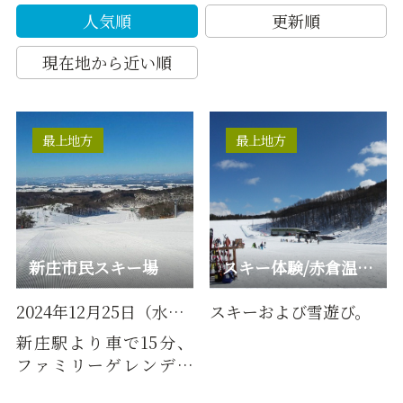
人気順
更新順
現在地から近い順
最上地方
最上地方
新庄市民スキー場
スキー体験/赤倉温泉スキー場
2024年12月25日（水）オープン予定
スキーおよび雪遊び。
新庄駅より車で15分、
ファミリーゲレンデと
してスキーヤー・スノ