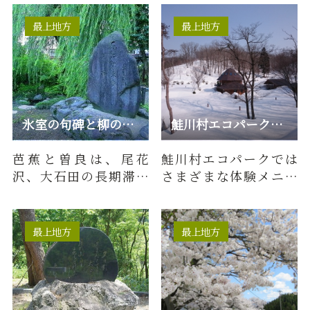
ーボーダーに親しまれ
ています…
最上地方
最上地方
氷室の句碑と柳の清水
鮭川村エコパーク／各種体験メニュー（冬期）
芭蕉と曽良は、尾花
鮭川村エコパークでは
沢、大石田の長期滞留
さまざまな体験メニュ
ののち、新庄の俳人渋
ーを用意しています。冬
谷風流（甚兵衛）の請
期で対応可能なメニュ
いにこたえ…
ーをご…
最上地方
最上地方