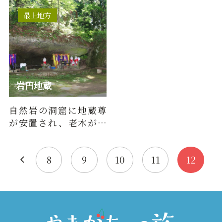
■DATA落差：約20ｍ形
込む川はなく、すべて
態：滑瀑難易…
の水は湧…
最上地方
岩円地蔵
自然岩の洞窟に地蔵尊
が安置され、老木が、
四周をかこみ仙境の感
がある。
8
9
10
11
12