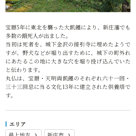
宝暦5年に東北を襲った大飢饉により、新庄藩でも
多数の餓死人が出ました。
当初は死者を、城下金沢の接引寺に埋めたようで
すが、野犬などが堀り出すために、城下の町外れ
にあたるこの地に大きな穴を堀り投げ込んでいた
と伝わります。
丸仏は、宝暦・天明両飢饉のそれぞれ六十一回・
三十三回忌に当る文化13年に建立された供養塔で
す。
エリア
最上地方
新庄市