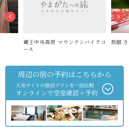
蔵王中央高原 マウンテンバイクコ
旅館 
ース
周辺の宿の予約はこちらから
人気サイトの宿泊プランを一括比較
オンラインで空室確認＋予約