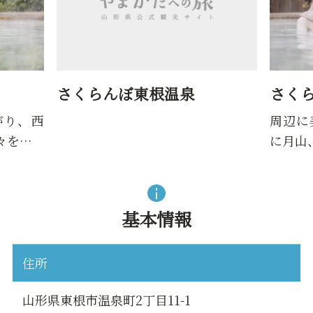
さくらんぼ東根温泉
さく
がり、西
周辺に
々を…
に月山
基本情報
住所
山形県東根市温泉町2丁目11-1