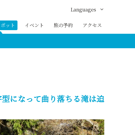
Languages
English
スポット
イベント
旅の予約
アクセス
한국어
繁体中文
簡体中文
ภาษาไทย
字型になって曲り落ちる滝は迫