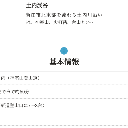
土内渓谷
新庄市北東部を流れる土内川沿い
は、神室山、火打岳、台山とい…
基本情報
土内（神室山登山道）
まで車で約60分
新道登山口に7～8台）