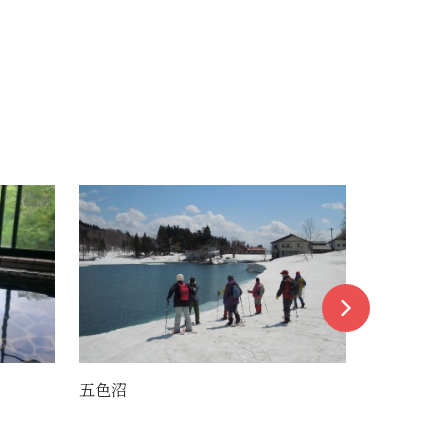
寒河江ダム（通称：月山湖）・月山
湖大噴水