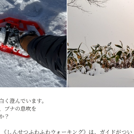
白く澄んでいます。
、ブナの息吹を
か？
る《しんせつふわふわウォーキング》は、ガイドがつい