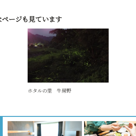
なページも見ています
ホタルの里 牛房野