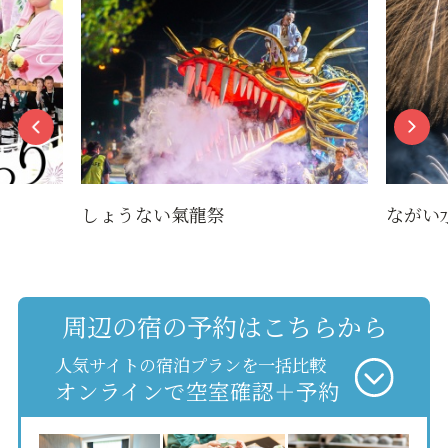
しょうない氣龍祭
ながい
周辺の宿の予約はこちらから
人気サイトの宿泊プランを一括比較
オンラインで空室確認＋予約