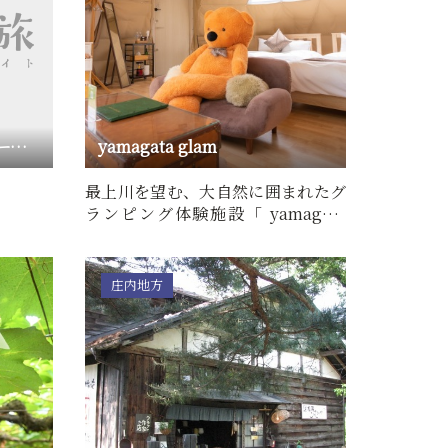
山形市総合スポーツセンタースケート場
yamagata glam
最上川を望む、大自然に囲まれたグ
ランピング体験施設「 yamagata
glam（ヤマガタグラム）」。…
庄内地方