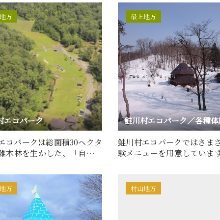
地方
最上地方
村エコパーク
エコパークは総面積30ヘクタ
鮭川村エコパークではさま
雑木林を生かした、「自然と
験メニューを用意していま
」をテーマにした総…
で対応可能なメニューをご
地方
村山地方