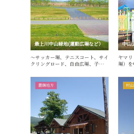
最上川中山緑地(運動広場など）
中山
～サッカー場、テニスコート、サイ
ヤマリ
クリングロード、自由広場、子供広
場）を
場、花だん、ピクニック～…
場等の
置賜地方
村山