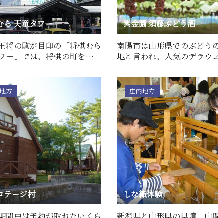
むら 天童タワー
紫金園 須藤ぶどう酒
王将の駒が目印の「将棋むら
南陽市は山形県でのぶどう
ワー」では、将棋の町を象徴
地と言われ、人気のデラウ
り駒をはじめ山形の…
め、様々な品種のぶどうが…
地方
庄内地方
コテージ村
しな織体験
期間中は予約が取れないくら
新潟県と山形県の県境、山