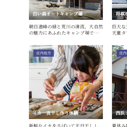
白い森オートキャンプ場
将棋
朝日連峰の緑と荒川の清流、大自然
巨大な
の魅力にあふれたキャンプ場です。
天童タ
シャワーやトイレを完備し…
する飾
庄内地方
庄内
イカ一夜干し作り体験
西浜
新鮮なイカをさばいて天日干しし、
夏休み