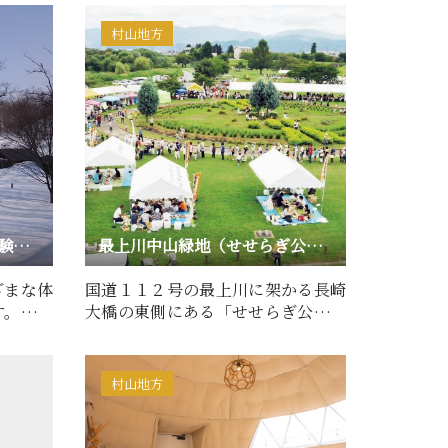
村山地方
鮭川村エコパーク／各種体験メニュー（冬期）
最上川中山緑地（せせらぎ公園）
ざまな体
国道１１２号の最上川に架かる長崎
す。冬期
大橋の東側にある「せせらぎ公園」
…
は、全国初の川の流れを利…
村山地方