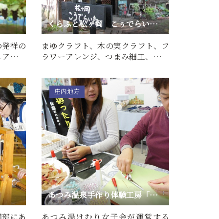
くらふと松ヶ岡 こぅでらいね クラフト体験
の発祥の
まゆクラフト、木の実クラフト、フ
ェアを始
ラワーアレンジ、つまみ細工、籐・
かご、ポーセラーツ、粘土…
庄内地方
あつみ温泉手作り体験工房「遊ったりや」
間部にあ
あつみ湯けむり女子会が運営する