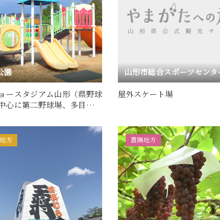
公園
ョースタジアム山形（県野球
屋外スケート場
中心に第二野球場、多目的広
施設を配置した運動…
地方
置賜地方