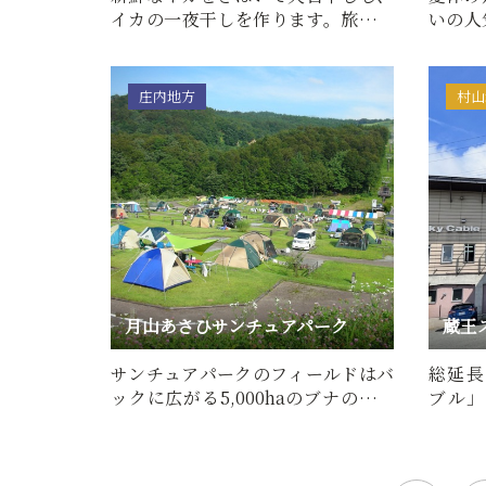
イカの一夜干しを作ります。旅の思
いの人
い出づくりとお土産にいか…
揃って
庄内地方
村山
月山あさひサンチュアパーク
蔵王
サンチュアパークのフィールドはバ
総延長
ックに広がる5,000haのブナの森、
ブル」
夜は満天の星を眺められる&…
「上の