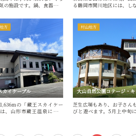
気の施設です。鍋、食器、が
る鶴岡市関川地区には、し
いるので、身の回り…
皮の繊維を糸にして織る「
地方
村山地方
スカイケーブル
1,636mの「蔵王スカイケー
芝生広場もあり、お子さん
は、山形市蔵王温泉にある
びと遊べます。5月上中旬
台駅」と「中央高原駅」…
ザクラ5月下旬から6月上旬