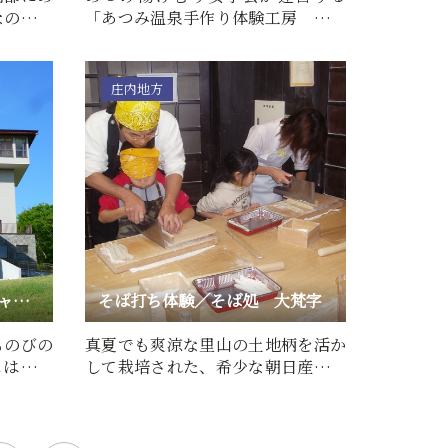
なの木の
「あつみ温泉手作り体験工房 遊っ
…
たりや」は、店舗での営業を…
庄内地方
大山自然公園コテージ・キャンプ場
そば打ち体験／そば処 大梵字
ものびの
真夏でも爽涼な里山の土地柄を活か
にはサト
して栽培された、希少な朝日産のそ
…
ば粉を100％使用したそば…