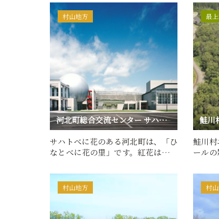
村山地方
最上
河北町総合交流センター サハトべに花
鮭川
サハトべに花のある河北町は、「ひ
鮭川村
なとべに花の里」です。紅花はエジ
ールの
プトが原産地といわれてい…
の共生
村山地方
村山