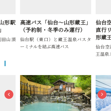
山形駅
高速バス「仙台～山形蔵王」
仙台
」
（予約制・冬季のみ運行）
直行
形蔵
刈田山頂
仙台駅（東口）と蔵王温泉バスタ
ーミナルを結ぶ高速バス
仙台空
王温泉