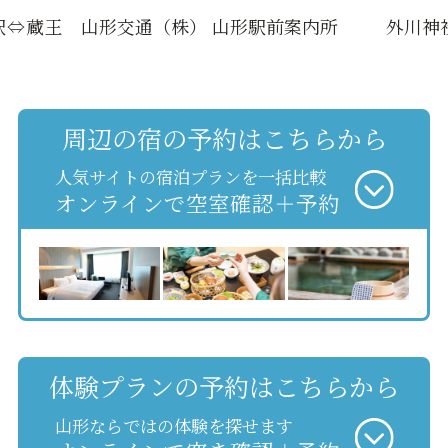
駅⇔蔵王
山形交通（株） 山形駅前案内所
外川神社
周辺の宿の予約はこちらから
人気サイトの宿泊プランを一括比較
オンラインで空室確認＋予約
体験プランの予約はこちらから
山形ならではの体験を探せます