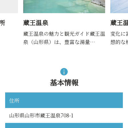
所
蔵王温泉
蔵王
蔵王温泉の魅力と観光ガイド蔵王温
変化に
泉（山形県）は、豊富な湯量…
想的な
基本情報
住所
山形県山形市蔵王温泉708-1