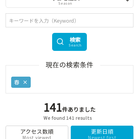
Season
検索
Search
現在の検索条件
春
141
件ありました
We found 141 results
アクセス数順
更新日順
Most viewed
Newest first