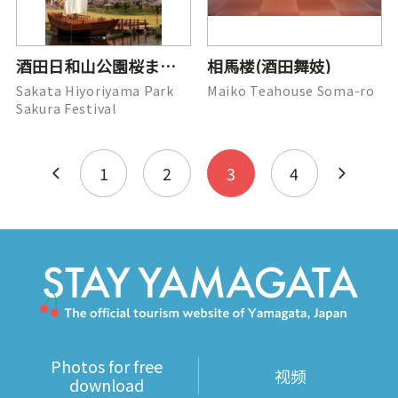
酒田日和山公園桜まつり(船)
相馬楼(酒田舞妓)
Sakata Hiyoriyama Park
Maiko Teahouse Soma-ro
Sakura Festival
1
2
3
4
Photos for free
视频
download