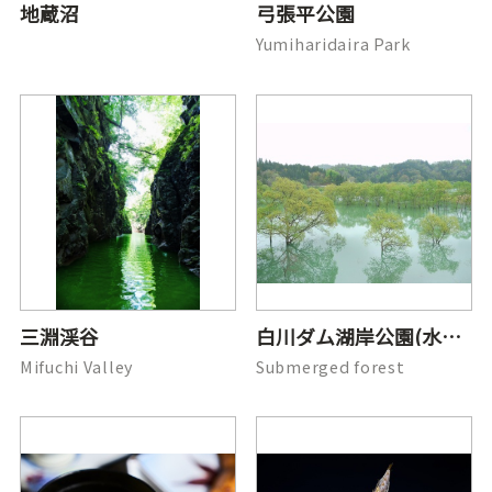
地蔵沼
弓張平公園
Yumiharidaira Park
三淵渓谷
白川ダム湖岸公園(水没林)
Mifuchi Valley
Submerged forest