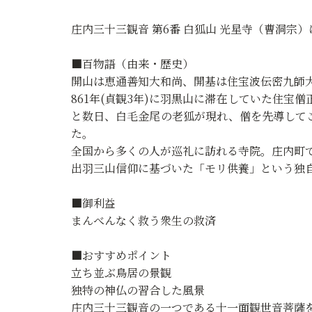
庄内三十三観音 第6番 白狐山 光星寺（曹洞宗
■百物語（由来・歴史）
開山は恵通善知大和尚、開基は住宝波伝密九師
861年(貞観3年)に羽黒山に滞在していた住
と数日、白毛金尾の老狐が現れ、僧を先導して
た。
全国から多くの人が巡礼に訪れる寺院。庄内町
出羽三山信仰に基づいた「モリ供養」という独
■御利益
まんべんなく救う衆生の救済
■おすすめポイント
立ち並ぶ鳥居の景観
独特の神仏の習合した風景
庄内三十三観音の一つである十一面観世音菩薩