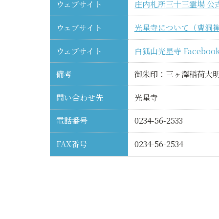
ウェブサイト
庄内札所三十三霊場 公
ウェブサイト
光星寺について（曹洞
ウェブサイト
白狐山光星寺 Faceboo
備考
御朱印：三ヶ澤稲荷大
問い合わせ先
光星寺
電話番号
0234-56-2533
FAX番号
0234-56-2534