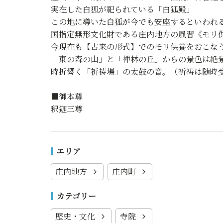
実在した白狐が祀られている「白狐殿」
この地に導いた白狐が今でも安座するといわれ
国指定無形文化財である庄内地方の風習《モリ
今現在も【古来の形式】でのモリ供養をおこな
「東の森の山」と「禅林の丘」からの景色は絶
時折響く「祈祷場」の太鼓の音。（祈祷は随時
■御本尊
釈迦三尊
エリア
庄内地方
庄内町
カテゴリー
歴史・文化
寺院