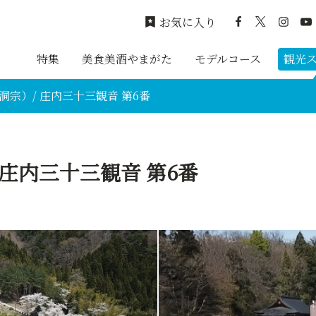
お気に入り
特集
美食美酒やまがた
モデルコース
観光
洞宗）/ 庄内三十三観音 第6番
 庄内三十三観音 第6番