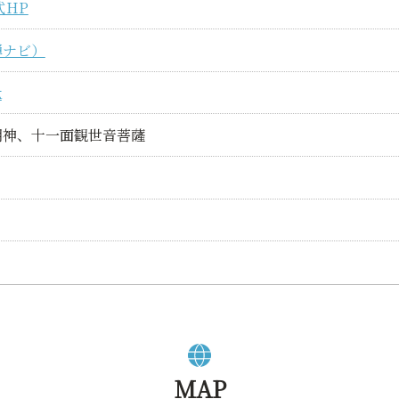
式HP
禅ナビ）
k
明神、十一面観世音菩薩
MAP