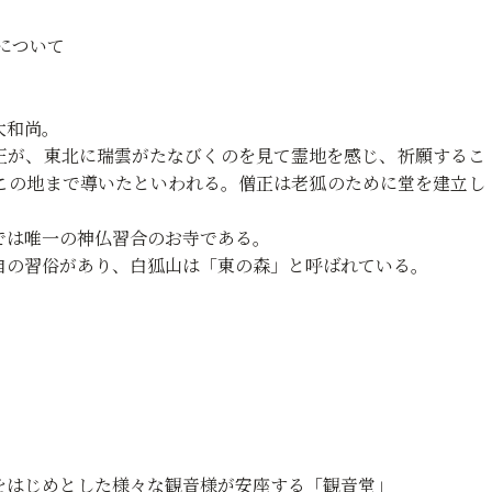
）について
大和尚。
宝僧正が、東北に瑞雲がたなびくのを見て霊地を感じ、祈願するこ
この地まで導いたといわれる。僧正は老狐のために堂を建立し
では唯一の神仏習合のお寺である。
自の習俗があり、白狐山は「東の森」と呼ばれている。
をはじめとした様々な観音様が安座する「観音堂」