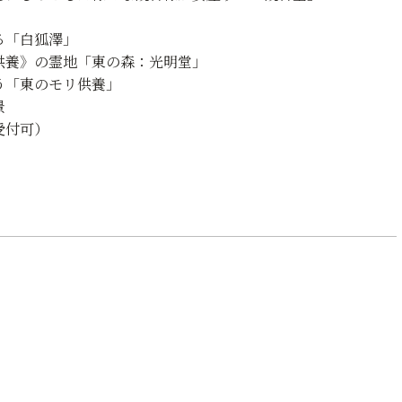
る「白狐澤」
供養》の霊地「東の森：光明堂」
う「東のモリ供養」
景
受付可）