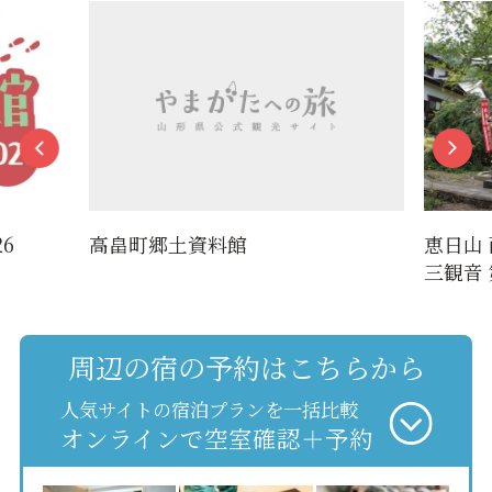
6
高畠町郷土資料館
恵日山
三観音 
周辺の宿の予約はこちらから
人気サイトの宿泊プランを一括比較
オンラインで空室確認＋予約